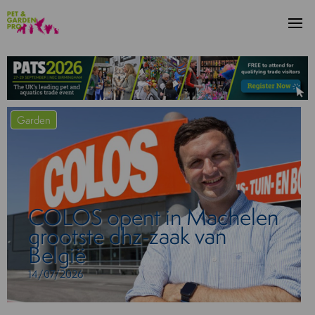
Garden
COLOS opent in Machelen
grootste dhz-zaak van
België
14/07/2026