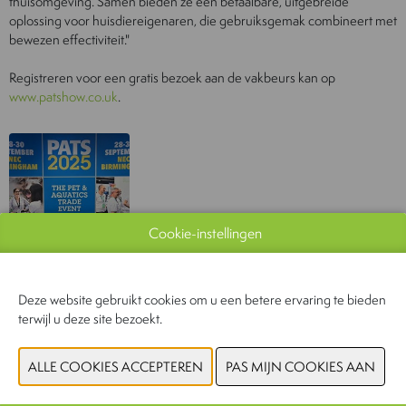
thuisomgeving. Samen bieden ze een betaalbare, uitgebreide
oplossing voor huisdiereigenaren, die gebruiksgemak combineert met
bewezen effectiviteit."
Registreren voor een gratis bezoek aan de vakbeurs kan op
www.patshow.co.uk
.
Cookie-instellingen
Gerelateerd nieuws
Deze website gebruikt cookies om u een betere ervaring te bieden
terwijl u deze site bezoekt.
Pet