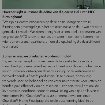
Hoezeer kijkt u uit naar de editie van dit jaar in Hal 1 van NEC
Birmingham?
"We zijn blij dat we exposeren op deze editie. Aangezien we in
Birmingham gevestigd zijn, is het praktisch naast de deur, wat het extra
gemakkelijk maakt. We kijken er erg naar uit om deel uit te maken van
de grootste PATS-show tot nu toe, om weer in contact te komen met
vrienden en branchepartners, en om alle opwinding die daarbij hoort
te ervaren."
Zullen er nieuwe producten worden onthuld?
"Ja, we zijn verheugd om onze nieuwste innovatie te presenteren:
Guardian® plus, een betaalbaar assortiment voor de gezondheidszorg
voor huisdieren, ontworpen als aanvulling op onze vertrouwde en
bestverkopende 4fleas®-producten. Deze nieuwe, drievoudig
werkende spot-on behandeling van veterinaire sterkte voor katten en
honden pakt effectief vlooien, teken en luizen aan, terwijl het ook de
levenscyclus doorbreekt door de ontwikkeling van eitjes en larven te
voorkomen. Het Guardian® plus-assortiment omvat ook onze
Guardian® Home Flea Spray, die totale bescherming biedt in de