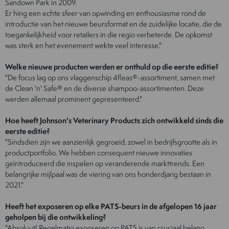
Sandown Park in 2009.
Er hing een echte sfeer van opwinding en enthousiasme rond de
introductie van het nieuwe beursformat en de zuidelijke locatie, die de
toegankelijkheid voor retailers in die regio verbeterde. De opkomst
was sterk en het evenement wekte veel interesse."
Welke nieuwe producten werden er onthuld op die eerste editie?
"De focus lag op ons vlaggenschip 4fleas®-assortiment, samen met
de Clean 'n' Safe® en de diverse shampoo-assortimenten. Deze
werden allemaal prominent gepresenteerd."
Hoe heeft Johnson's Veterinary Products zich ontwikkeld sinds die
eerste editie?
"Sindsdien zijn we aanzienlijk gegroeid, zowel in bedrijfsgrootte als in
productportfolio. We hebben consequent nieuwe innovaties
geïntroduceerd die inspelen op veranderende markttrends. Een
belangrijke mijlpaal was de viering van ons honderdjarig bestaan in
2021."
Heeft het exposeren op elke PATS-beurs in de afgelopen 16 jaar
geholpen bij die ontwikkeling?
"Absoluut! Regelmatig exposeren op PATS is van cruciaal belang