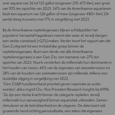
over aquaria van 56 tot 125 gallon (ongeveer 210-475 liter), een groei
van 10% ten opzichte van 2023. 34% van de Amerikaanse aquarianen
bezit een aquarium van 126 gallon of meer (ongeveer 480+ liter). Dit
aantal steeg trouwens met 17% in vergelijking met 2023.
Bij de Amerikaanse reptieleigenaars blijven schildpadden het
populairst, het aantal hagedissen neemt dan weer af, terwijl slangen
een sterke comeback (+22%) maken. Verder toont het rapport aan dat
Gen Z uitgroeit tot een invloedrijke groep binnen de
reptieleneigenaars. Ruim een derde van alle Amerikaanse
reptieleneigenaars is een Gen Z'er, een toename van 27% ten
opzichte van 2023. Voorts versterken de millennials hun dominantie in
het houden van vissen. 46% van de eigenaars van zeewatervissen en
28% van de houders van zoetwatervissen zijn millenials, telkens een
duidelijke stijging in vergelijking met 2023.
“Gen Z blijft huisdierenbezit prioriteit geven naarmate ze ouder
worden”, aldus Ingrid Chu, Vice President Research Insights bij APPA.
“Ze zijn een sterke kracht binnen de categorie reptielen, terwijl
millennials hun aanwezigheid binnen aquaristiek uitbreiden. Samen
stimuleren ze de betrokkenheid en de uitgaven. De data toont ook
groeiende trend richting personalisatie, een teken dat eigenaars