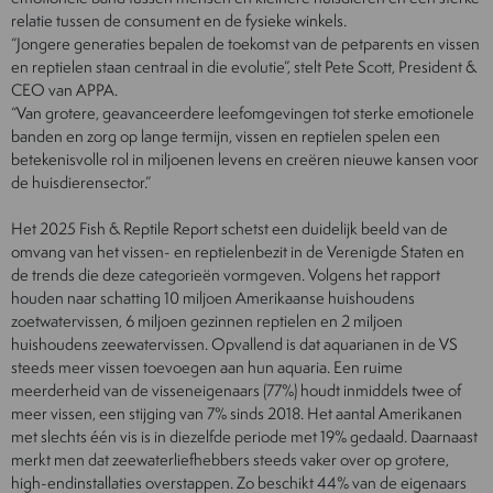
relatie tussen de consument en de fysieke winkels.
“Jongere generaties bepalen de toekomst van de petparents en vissen
en reptielen staan centraal in die evolutie”, stelt Pete Scott, President &
CEO van APPA.
“Van grotere, geavanceerdere leefomgevingen tot sterke emotionele
banden en zorg op lange termijn, vissen en reptielen spelen een
betekenisvolle rol in miljoenen levens en creëren nieuwe kansen voor
de huisdierensector.”
Het 2025 Fish & Reptile Report schetst een duidelijk beeld van de
omvang van het vissen- en reptielenbezit in de Verenigde Staten en
de trends die deze categorieën vormgeven. Volgens het rapport
houden naar schatting 10 miljoen Amerikaanse huishoudens
zoetwatervissen, 6 miljoen gezinnen reptielen en 2 miljoen
huishoudens zeewatervissen. Opvallend is dat aquarianen in de VS
steeds meer vissen toevoegen aan hun aquaria. Een ruime
meerderheid van de visseneigenaars (77%) houdt inmiddels twee of
meer vissen, een stijging van 7% sinds 2018. Het aantal Amerikanen
met slechts één vis is in diezelfde periode met 19% gedaald. Daarnaast
merkt men dat zeewaterliefhebbers steeds vaker over op grotere,
high-endinstallaties overstappen. Zo beschikt 44% van de eigenaars