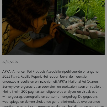
27/10/2025
APPA (American Pet Products Association) publiceerde onlangs het
2025 Fish & Reptile Report. Het rapport bevat de nieuwste
onderzoeksresultaten en inzichten uit APPA’s National Pet Owners
Survey over eigenaars van zeewater- en zoetwatervissen en reptielen.
Het telt ruim 200 pagina’s aan uitgebreide analyses en visuals over
winkelgedrag, demografie en consumentengedrag. De gegevens
weerspiegelen de verschuivende generatietrends, de evoluerende
emotionele band tussen mensen en kleinere huisdieren en een sterke