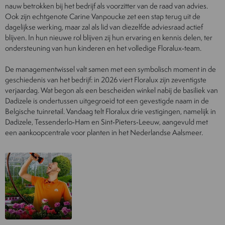
nauw betrokken bij het bedrijf als voorzitter van de raad van advies.
Ook zijn echtgenote Carine Vanpoucke zet een stap terug uit de
dagelijkse werking, maar zal als lid van diezelfde adviesraad actief
blijven. In hun nieuwe rol blijven zij hun ervaring en kennis delen, ter
ondersteuning van hun kinderen en het volledige Floralux‑team.
De managementwissel valt samen met een symbolisch moment in de
geschiedenis van het bedrijf: in 2026 viert Floralux zijn zeventigste
verjaardag. Wat begon als een bescheiden winkel nabij de basiliek van
Dadizele is ondertussen uitgegroeid tot een gevestigde naam in de
Belgische tuinretail. Vandaag telt Floralux drie vestigingen, namelijk in
Dadizele, Tessenderlo‑Ham en Sint‑Pieters‑Leeuw, aangevuld met
een aankoopcentrale voor planten in het Nederlandse Aalsmeer.