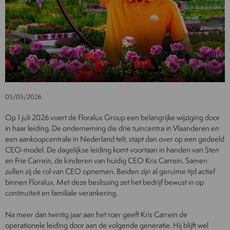
05/05/2026
Op 1 juli 2026 voert de Floralux Group een belangrijke wijziging door
in haar leiding. De onderneming die drie tuincentra in Vlaanderen en
een aankoopcentrale in Nederland telt, stapt dan over op een gedeeld
CEO‑model. De dagelijkse leiding komt voortaan in handen van Sten
en Frie Carrein, de kinderen van huidig CEO Kris Carrein. Samen
zullen zij de rol van CEO opnemen. Beiden zijn al geruime tijd actief
binnen Floralux. Met deze beslissing zet het bedrijf bewust in op
continuïteit en familiale verankering.
Na meer dan twintig jaar aan het roer geeft Kris Carrein de
operationele leiding door aan de volgende generatie. Hij blijft wel