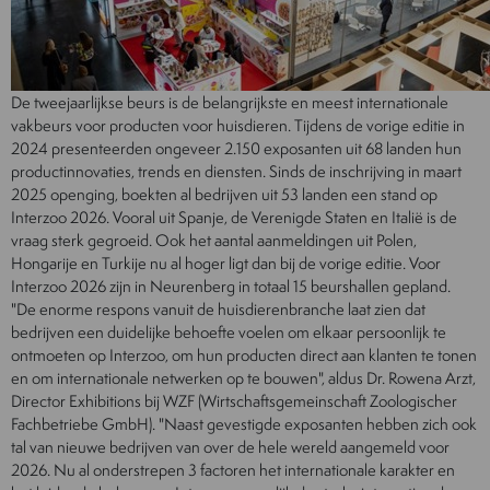
De tweejaarlijkse beurs is de belangrijkste en meest internationale
vakbeurs voor producten voor huisdieren. Tijdens de vorige editie in
2024 presenteerden ongeveer 2.150 exposanten uit 68 landen hun
productinnovaties, trends en diensten. Sinds de inschrijving in maart
2025 openging, boekten al bedrijven uit 53 landen een stand op
Interzoo 2026. Vooral uit Spanje, de Verenigde Staten en Italië is de
vraag sterk gegroeid. Ook het aantal aanmeldingen uit Polen,
Hongarije en Turkije nu al hoger ligt dan bij de vorige editie. Voor
Interzoo 2026 zijn in Neurenberg in totaal 15 beurshallen gepland.
"De enorme respons vanuit de huisdierenbranche laat zien dat
bedrijven een duidelijke behoefte voelen om elkaar persoonlijk te
ontmoeten op Interzoo, om hun producten direct aan klanten te tonen
en om internationale netwerken op te bouwen", aldus Dr. Rowena Arzt,
Director Exhibitions bij WZF (Wirtschaftsgemeinschaft Zoologischer
Fachbetriebe GmbH). "Naast gevestigde exposanten hebben zich ook
tal van nieuwe bedrijven van over de hele wereld aangemeld voor
2026. Nu al onderstrepen 3 factoren het internationale karakter en