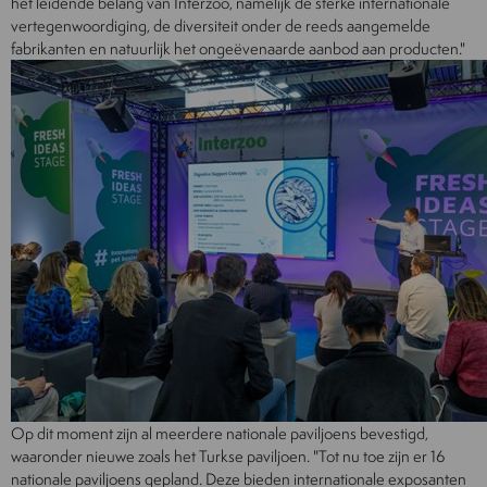
het leidende belang van Interzoo, namelijk de sterke internationale
vertegenwoordiging, de diversiteit onder de reeds aangemelde
fabrikanten en natuurlijk het ongeëvenaarde aanbod aan producten."
Op dit moment zijn al meerdere nationale paviljoens bevestigd,
waaronder nieuwe zoals het Turkse paviljoen. "Tot nu toe zijn er 16
nationale paviljoens gepland. Deze bieden internationale exposanten