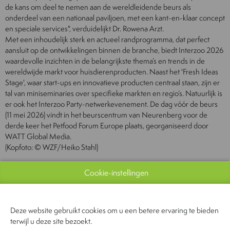
de kans om deel te nemen aan de wereldleidende beurs als
onderdeel van een nationaal paviljoen, met een kant-en-klaar concept
en speciale services", verduidelijkt Dr. Rowena Arzt.
Met een inhoudelijk sterk en actueel randprogramma, dat perfect
aansluit op de ontwikkelingen binnen de branche, biedt Interzoo 2026
waardevolle inzichten in de belangrijkste thema’s en trends in de
wereldwijde markt voor huisdierenproducten. Naast het 'Fresh Ideas
Stage', waar start-ups en innovatieve producten centraal staan, zijn er
tal van miniseminaries over specifieke markten en regio’s. Natuurlijk is
er ook het Interzoo Party-netwerkevenement. De dag vóór de beurs
(11 mei 2026) vindt in het beurscentrum van Neurenberg voor de
derde keer het Petfood Forum Europe plaats, georganiseerd door
WATT Global Media.
(Kopfoto: © WZF/Heiko Stahl)
Cookie-instellingen
Deze website gebruikt cookies om u een betere ervaring te bieden
terwijl u deze site bezoekt.