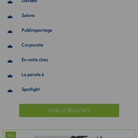
Garden
Salons
Publireportage
Corporate
En visite chez
La parole à
Spotlight
VOIR LES RÉSULTATS
Pet