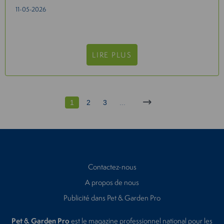
11-05-2026
LIRE PLUS
1
2
3
...
Contactez-nous
A propos de nous
Publicité dans Pet & Garden Pro
Pet & Garden Pro
est le magazine professionnel national pour les