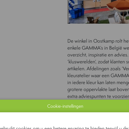
De winkel in Oostkamp rolt he
enkele GAMMA’s in België werd
overzicht, inspiratie en advie
‘kluswerelden’, zodat klanten 
artikelen. Afdelingen zoals ‘Ve
kleuratelier waar een GAMMA-v
in iedere kleur kan laten meng
grotere oppervlakte laat bove
extra adviespunten te voorzie
“Onze vernieuwde verfafdelin
Cookie-instellingen
inspiratie, duidelijke keuzes 
alleen het juiste product te vi
Motte.
ebruikt cookies om u een betere ervaring te bieden terwijl u dez