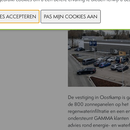
De vestiging in Oostkamp is ga
de 800 zonnepanelen op het d
regenwaterinfiltratie en een e
ondersteunt GAMMA klanten bi
advies rond energie- en water