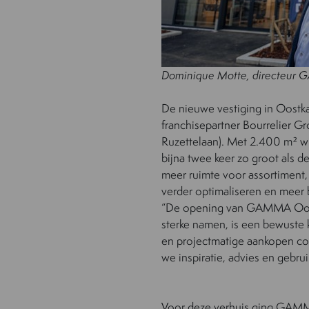
Dominique Motte, directeur
De nieuwe vestiging in Oostk
franchisepartner Bourrelier Gr
Ruzettelaan). Met 2.400 m² wi
bijna twee keer zo groot als 
meer ruimte voor assortiment, 
verder optimaliseren en meer
“De opening van GAMMA Oostk
sterke namen, is een bewuste k
en projectmatige aankopen co
we inspiratie, advies en gebru
Voor deze verhuis ging GAMMA