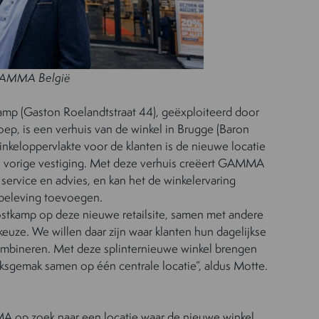
 GAMMA België
amp (Gaston Roelandtstraat 44), geëxploiteerd door
oep, is een verhuis van de winkel in Brugge (Baron
nkeloppervlakte voor de klanten is de nieuwe locatie
de vorige vestiging. Met deze verhuis creëert GAMMA
service en advies, en kan het de winkelervaring
 beleving toevoegen.
amp op deze nieuwe retailsite, samen met andere
euze. We willen daar zijn waar klanten hun dagelijkse
mbineren. Met deze splinternieuwe winkel brengen
iksgemak samen op één centrale locatie”, aldus Motte.
 op zoek naar een locatie waar de nieuwe winkel