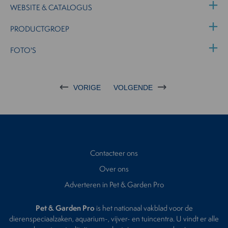
WEBSITE & CATALOGUS
PRODUCTGROEP
FOTO'S
VORIGE
VOLGENDE
Contacteer ons
Over ons
Adverteren in Pet & Garden Pro
Pet & Garden Pro
is het nationaal vakblad voor de
dierenspeciaalzaken, aquarium-, vijver- en tuincentra. U vindt er alle