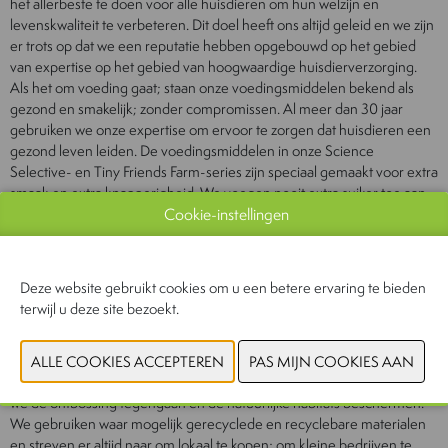
het allerbeste te doen voor alle huisdieren om hun welzijn en
levenskwaliteit te verbeteren. Dit doel heeft ons altijd geleid en we zijn
er trots op dat we een reputatie hebben opgebouwd op het gebied
van expertise op het gebied van hoogwaardige huisdierverzorging.
Als het om voeding gaat; staan ​​onze voedingsmiddelen bekend als
gezond en smakelijk; zonder compromissen. Al meer dan 30 jaar
gebruiken we onze expertise om ervoor te zorgen dat huisdieren een
gezond leven leiden. De voedingsmiddelen in onze Science
Selective- en Tiny Friends Farm-series zijn speciaal gemaakt voor extra
smaak en extra knapperigheid. We voegen nooit extra suiker toe aan
Cookie-instellingen
onze dierenvoeding; we gebruiken natuurlijke ingrediënten en
hanteren een traceerbaar proces vanaf het begin tot aan de voerbak
voor huisdieren. We leren eigenaren hoe ze het beste voor hun
huisdieren kunnen zorgen; met begeleiding over portiegrootte;
Deze website gebruikt cookies om u een betere ervaring te bieden
evenwichtige voeding; huisvesting en lichaamsbeweging; zodat onze
terwijl u deze site bezoekt.
klanten over de beste informatie beschikken om hun harige vrienden
gelukkig en gezond te houden. Naast onze toewijding aan dieren
thuis; hebben we ook een toewijding aan alle dieren; mensen en de
wereld. We gebruiken nooit palmolie in al onze producten; waardoor
we de ontbossing tegengaan en de natuurlijke habitats beschermen.
We gebruiken waar mogelijk gerecyclede en recyclebare materialen
en streven er altijd naar om lokaal te kopen; om kleine bedrijven te