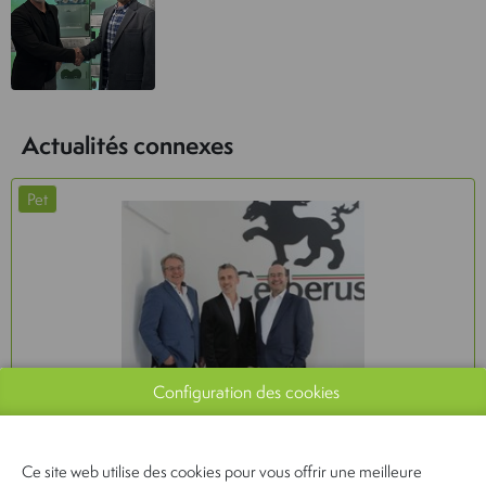
Actualités connexes
Pet
Configuration des cookies
Ce site web utilise des cookies pour vous offrir une meilleure
GIMBORN ET CEBERUS UNISSENT LEURS